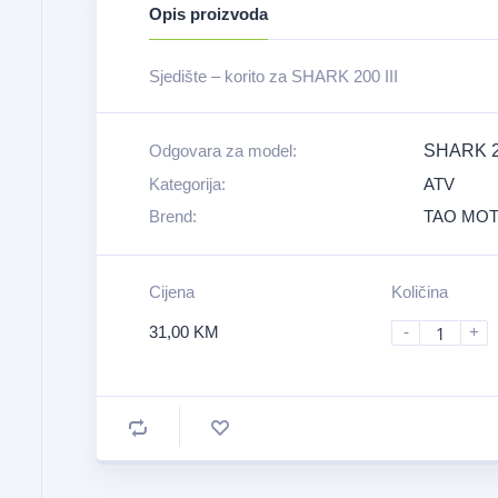
Opis proizvoda
Sjedište – korito za SHARK 200 III
Odgovara za model:
SHARK 20
Kategorija:
ATV
Brend:
TAO MO
Cijena
Količina
31,00
KM
-
+