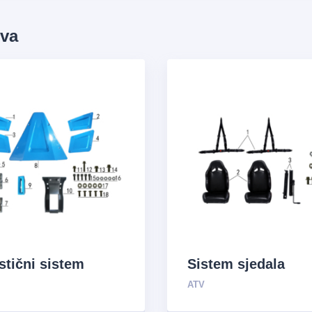
ova
stični sistem
Sistem sjedala
ATV