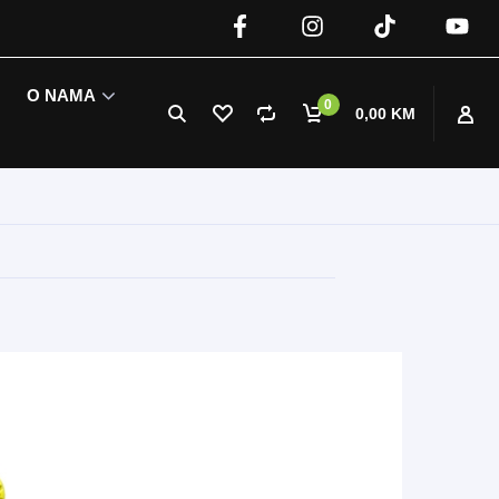
O NAMA
0
0,00 KM