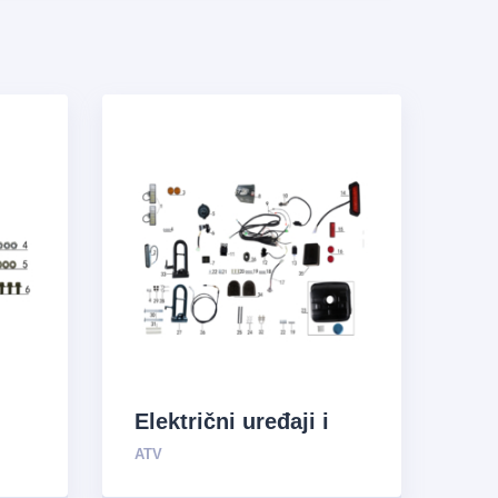
Električni uređaji i
sistem za opskrbu
ATV
uljem