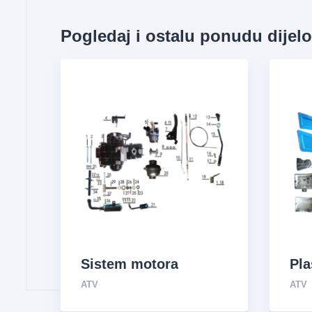
Pogledaj i ostalu ponudu dijel
Sistem motora
Pla
ATV
ATV