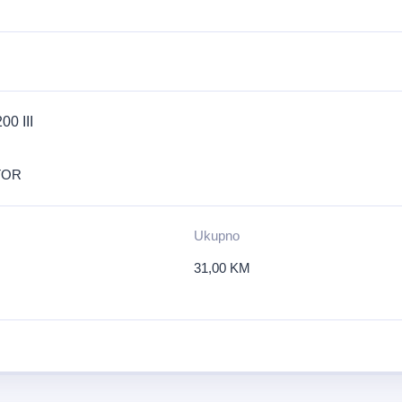
0 III
TOR
Ukupno
31,00
KM