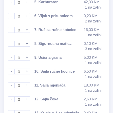
-
+
5.
Karburator
42,00
KM
1 na zalihi
-
+
6.
Vijak s prirubnicom
0,20
KM
2 na zalihi
-
+
7.
Ručica ručne kočnice
16,00
KM
1 na zalihi
-
+
8.
Sigurnosna matica
0,10
KM
3 na zalihi
-
+
9.
Usisna grana
5,00
KM
1 na zalihi
-
+
10.
Sajla ručne kočnice
6,50
KM
1 na zalihi
-
+
11.
Sajla mjenjača
18,00
KM
1 na zalihi
-
+
12.
Sajla čoka
2,60
KM
1 na zalihi
-
+
13.
Kugla ručice mjenjača
3,40
KM