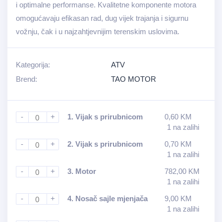
i optimalne performanse. Kvalitetne komponente motora
omogućavaju efikasan rad, dug vijek trajanja i sigurnu
vožnju, čak i u najzahtjevnijim terenskim uslovima.
Kategorija:
ATV
Brend:
TAO MOTOR
-
+
1.
Vijak s prirubnicom
0,60
KM
1 na zalihi
-
+
2.
Vijak s prirubnicom
0,70
KM
1 na zalihi
-
+
3.
Motor
782,00
KM
1 na zalihi
-
+
4.
Nosač sajle mjenjača
9,00
KM
1 na zalihi