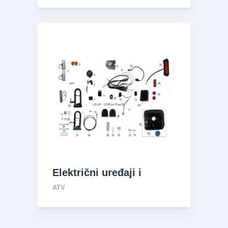
Električni uređaji i
sistem za opskrbu uljem
ATV