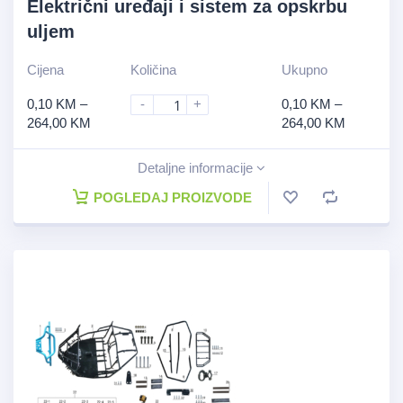
Električni uređaji i sistem za opskrbu
uljem
Cijena
Količina
Ukupno
0,10
KM
–
-
+
0,10
KM
–
264,00
KM
264,00
KM
Detaljne informacije
POGLEDAJ PROIZVODE