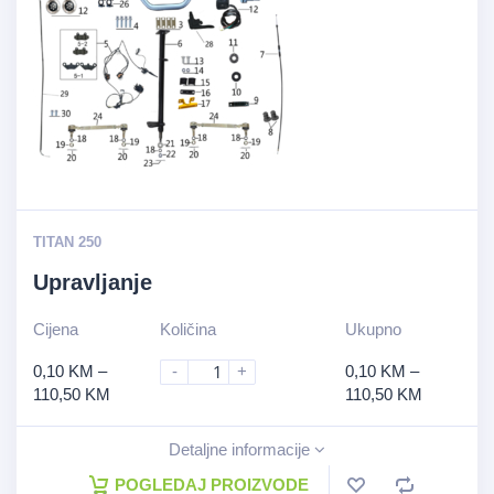
TITAN 250
Upravljanje
Cijena
Količina
Ukupno
0,10
KM
–
-
+
0,10
KM
–
110,50
KM
110,50
KM
Detaljne informacije
POGLEDAJ PROIZVODE