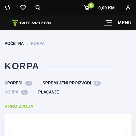
0
0,00 KM
MENU
POČETNA
KORPA
KORPA
UPOREDI
SPREMLJENI PROIZVODI
0
0
KORPA
PLAĆANJE
0
0 PROIZVODA