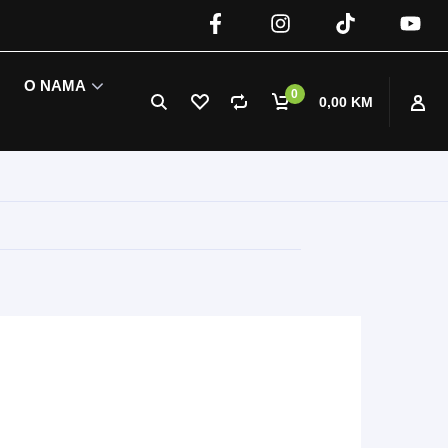
O NAMA
0
0,00 KM