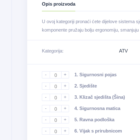
Opis proizvoda
U ovoj kategoriji pronaći ćete dijelove sistema s
komponente pružaju bolju ergonomiju, smanjuju
Kategorija:
ATV
-
+
1.
Sigurnosni pojas
-
+
2.
Sjedište
-
+
3.
Klizač sjedišta (Šina)
-
+
4.
Sigurnosna matica
-
+
5.
Ravna podloška
-
+
6.
Vijak s prirubnicom