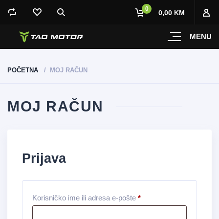
0
0,00 KM
MENU
POČETNA
MOJ RAČUN
MOJ RAČUN
Prijava
Korisničko ime ili adresa e-pošte
*