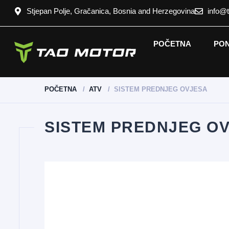
Stjepan Polje, Gračanica, Bosnia and Herzegovina
info@
POČETNA
PO
POČETNA
ATV
SISTEM PREDNJEG OVJESA
SISTEM PREDNJEG O