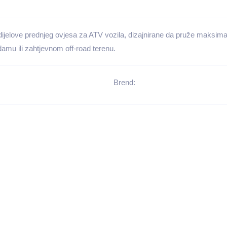
 dijelove prednjeg ovjesa za ATV vozila, dizajnirane da pruže maksimal
damu ili zahtjevnom off-road terenu.
Brend: