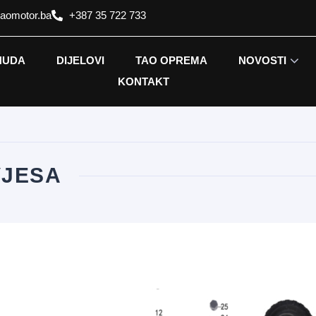
taomotor.ba
+387 35 722 733
NUDA
DIJELOVI
TAO OPREMA
NOVOSTI
KONTAKT
VJESA