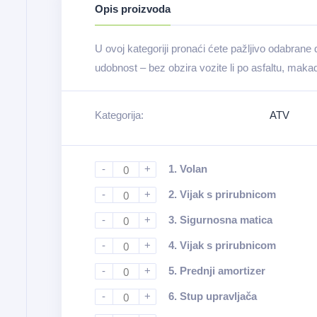
Opis proizvoda
U ovoj kategoriji pronaći ćete pažljivo odabrane
udobnost – bez obzira vozite li po asfaltu, maka
Kategorija:
ATV
-
+
1.
Volan
-
+
2.
Vijak s prirubnicom
-
+
3.
Sigurnosna matica
-
+
4.
Vijak s prirubnicom
-
+
5.
Prednji amortizer
-
+
6.
Stup upravljača