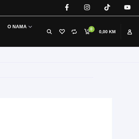
O NAMA
0
0,00 KM