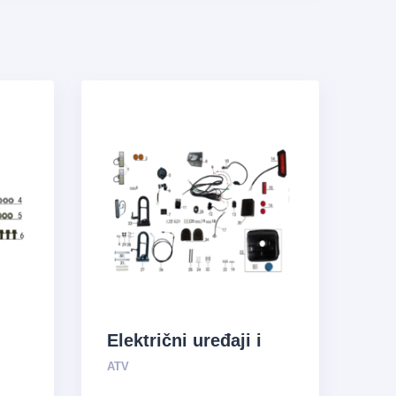
Električni uređaji i
sistem za opskrbu
ATV
uljem