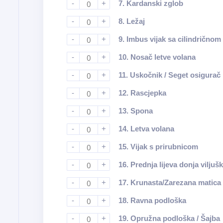
-
+
7.
Kardanski zglob
-
+
8.
Ležaj
-
+
9.
Imbus vijak sa cilindrično
-
+
10.
Nosač letve volana
-
+
11.
Uskočnik / Seget osigurač
-
+
12.
Rascjepka
-
+
13.
Spona
-
+
14.
Letva volana
-
+
15.
Vijak s prirubnicom
-
+
16.
Prednja lijeva donja viljuš
-
+
17.
Krunasta/Zarezana matica
-
+
18.
Ravna podloška
-
+
19.
Opružna podloška / Šajba