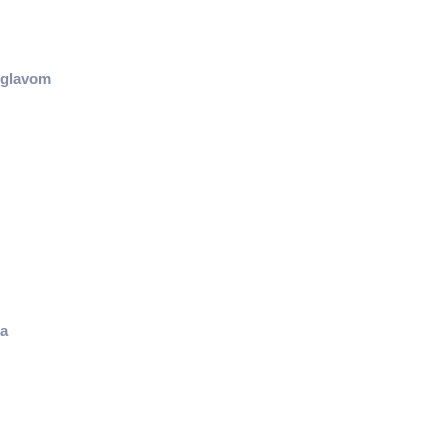
m glavom
ka