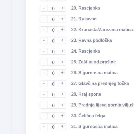
-
+
20.
Rascjepka
-
+
21.
Rukavac
-
+
22.
Krunasta/Zarezana matica
-
+
23.
Ravna podloška
-
+
24.
Rascjepka
-
+
25.
Zaštita od prašine
-
+
26.
Sigurnosna matica
-
+
27.
Glavčina prednjeg točka
-
+
28.
Kraj spone
-
+
29.
Prednja lijeva gornja vilju
-
+
30.
Čelična felga
-
+
31.
Sigurnosna matica