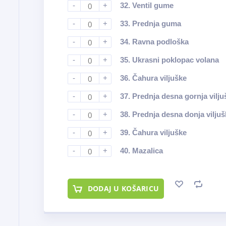
-
+
32.
Ventil gume
-
+
33.
Prednja guma
-
+
34.
Ravna podloška
-
+
35.
Ukrasni poklopac volana
-
+
36.
Čahura viljuške
-
+
37.
Prednja desna gornja vilju
-
+
38.
Prednja desna donja viljuš
-
+
39.
Čahura viljuške
-
+
40.
Mazalica
DODAJ U KOŠARICU