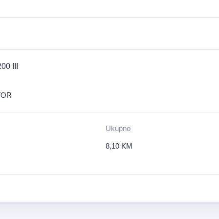
0 III
TOR
Ukupno
8,10
KM