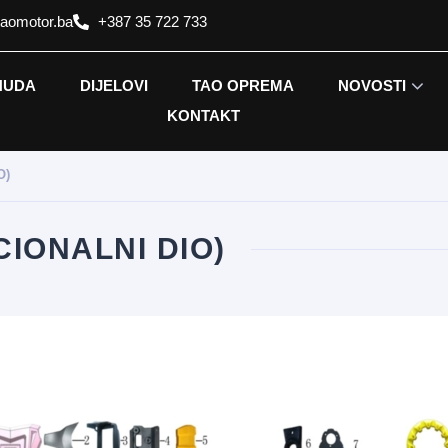
taomotor.ba
+387 35 722 733
NUDA
DIJELOVI
TAO OPREMA
NOVOSTI
KONTAKT
O)
IONALNI DIO)