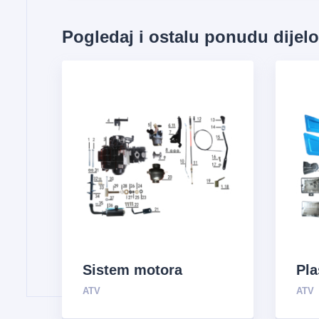
Pogledaj i ostalu ponudu dijel
Sistem motora
Pla
ATV
ATV