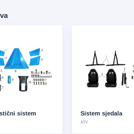
ova
stični sistem
Sistem sjedala
ATV