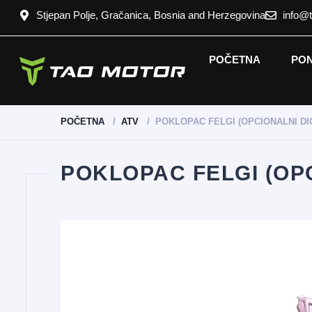
Stjepan Polje, Gračanica, Bosnia and Herzegovina
info@
POČETNA
PO
POČETNA
ATV
POKLOPAC FELGI (OPCIONALNI DI
POKLOPAC FELGI (OPC