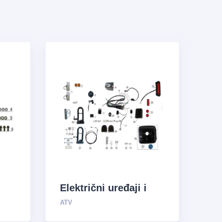
Električni uređaji i
sistem za opskrbu
ATV
uljem