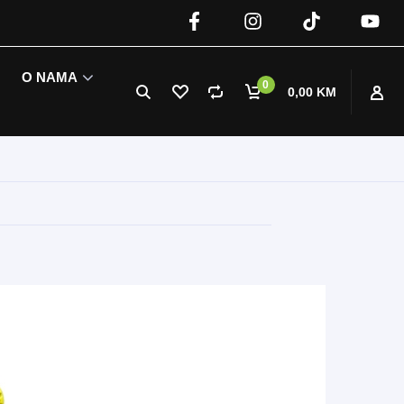
O NAMA
0
0,00 KM