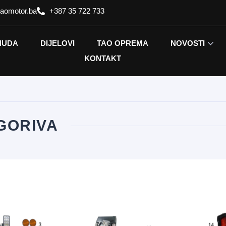
taomotor.ba
+387 35 722 733
NUDA
DIJELOVI
TAO OPREMA
NOVOSTI
KONTAKT
GORIVA