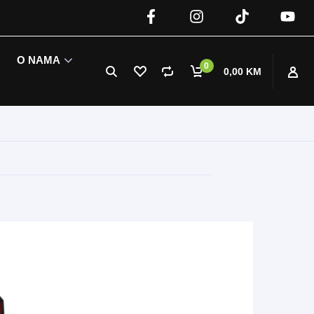
O NAMA
0
0,00 KM