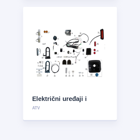
Električni uređaji i
sistem za opskrbu uljem
ATV