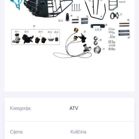
Kategorija:
ATV
Cijena
Količina