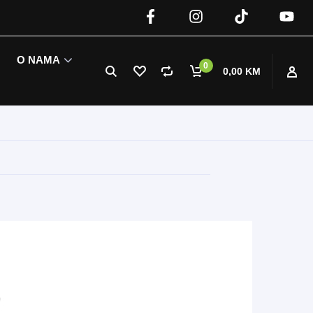
O NAMA
0
0,00 KM