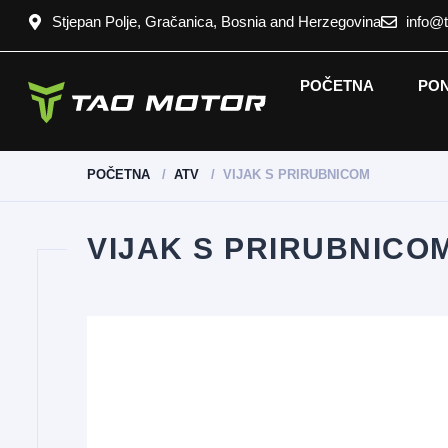
Stjepan Polje, Gračanica, Bosnia and Herzegovina
info@
POČETNA
PO
POČETNA
ATV
VIJAK S PRIRUBNICOM
VIJAK S PRIRUBNICO