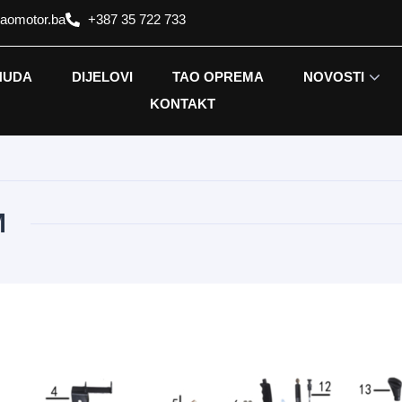
taomotor.ba
+387 35 722 733
NUDA
DIJELOVI
TAO OPREMA
NOVOSTI
KONTAKT
M