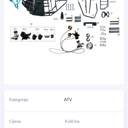
Kategorija:
ATV
Cijena
Količina