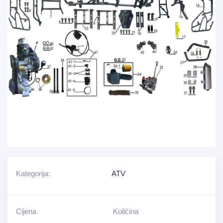
Kategorija:
ATV
Cijena
Količina