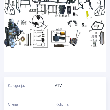
Kategorija:
ATV
Cijena
Količina