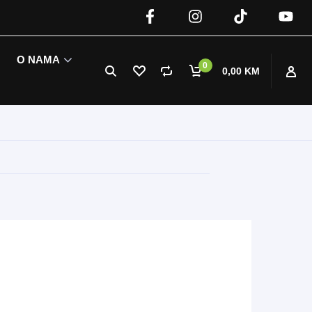
O NAMA
0
0,00 KM