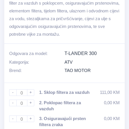
filter za vazduh s poklopcem, osiguravajućim prstenovima,
elementom filtera, tijelom filtera, ulaznom i odvodnom cijevi
za vodu, stezaljkama za pričvršćivanje, cijevi za ulje s
odgovarajućim osiguravajućim prstenovima, te sve
potrebne vijke za montažu.
Odgovara za model:
T-LANDER 300
Kategorija:
ATV
Brend:
TAO MOTOR
-
+
1.
Sklop filtera za vazduh
111,00
KM
-
+
2.
Poklopac filtera za
0,00
KM
vazduh
-
+
3.
Osiguravajući prsten
0,00
KM
filtera zraka