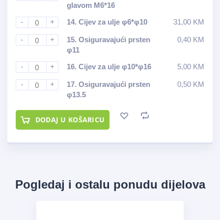
glavom M6*16
-
+
14.
Cijev za ulje φ6*φ10
31,00
KM
-
+
15.
Osiguravajući prsten
0,40
KM
φ11
-
+
16.
Cijev za ulje φ10*φ16
5,00
KM
-
+
17.
Osiguravajući prsten
0,50
KM
φ13.5
DODAJ U KOŠARICU
Pogledaj i ostalu ponudu dijelova