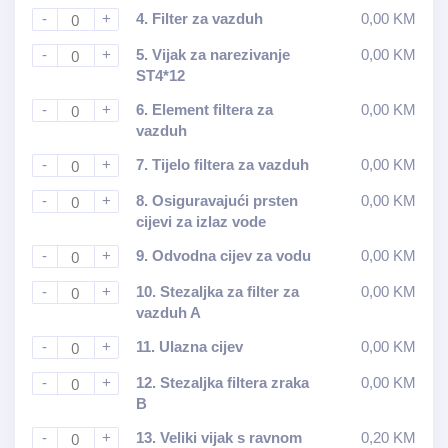
-
+
4.
Filter za vazduh
0,00
KM
-
+
5.
Vijak za narezivanje
0,00
KM
ST4*12
-
+
6.
Element filtera za
0,00
KM
vazduh
-
+
7.
Tijelo filtera za vazduh
0,00
KM
-
+
8.
Osiguravajući prsten
0,00
KM
cijevi za izlaz vode
-
+
9.
Odvodna cijev za vodu
0,00
KM
-
+
10.
Stezaljka za filter za
0,00
KM
vazduh A
-
+
11.
Ulazna cijev
0,00
KM
-
+
12.
Stezaljka filtera zraka
0,00
KM
B
-
+
13.
Veliki vijak s ravnom
0,20
KM