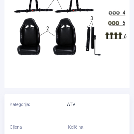
Kategorija:
ATV
Cijena
Količina