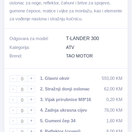
oslonac za noge, reflektor, čahure i brtve za spojeve,
gumene čepove, matice i vijke za montažu, kao i elemente
za vođenje naslona i stražnju kočnicu.
Odgovara za model:
T-LANDER 300
Kategorija:
ATV
Brend:
TAO MOTOR
-
+
1.
Glavni okvir
593,00
KM
-
+
2.
Stražnji donji oslonac
62,00
KM
-
+
3.
Vijak prirubnice M8*16
0,20
KM
-
+
4.
Zadnja ukrasna cijev
78,00
KM
-
+
5.
Gumeni čep 34
1,60
KM
-
+
6.
Reflektor (crveni)
8,00
KM