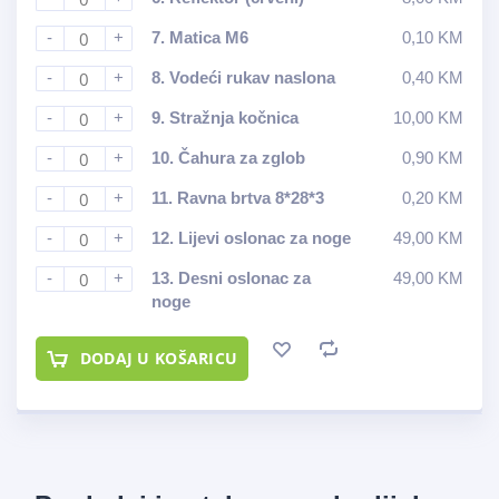
-
+
7.
Matica M6
0,10
KM
-
+
8.
Vodeći rukav naslona
0,40
KM
-
+
9.
Stražnja kočnica
10,00
KM
-
+
10.
Čahura za zglob
0,90
KM
-
+
11.
Ravna brtva 8*28*3
0,20
KM
-
+
12.
Lijevi oslonac za noge
49,00
KM
-
+
13.
Desni oslonac za
49,00
KM
noge
DODAJ U KOŠARICU