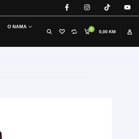
O NAMA
0
0,00 KM