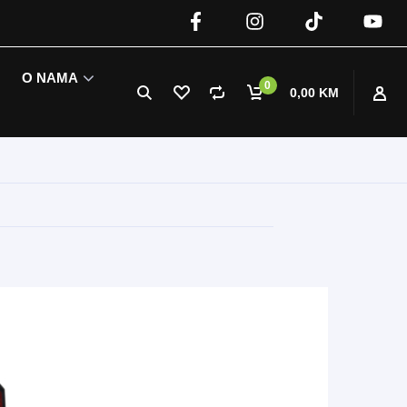
O NAMA
0
0,00 KM