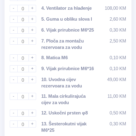
-
+
4.
Ventilator za hlađenje
108,00
KM
-
+
5.
Guma u obliku slova I
2,60
KM
-
+
6.
Vijak prirubnice M6*25
0,30
KM
-
+
7.
Ploča za montažu
2,50
KM
rezervoara za vodu
-
+
8.
Matica M6
0,10
KM
-
+
9.
Vijak prirubnice M6*16
0,10
KM
-
+
10.
Uvodna cijev
49,00
KM
rezervoara za vodu
-
+
11.
Mala cirkulirajuća
11,00
KM
cijev za vodu
-
+
12.
Uskočni prsten φ8
0,50
KM
-
+
13.
Šesterokutni vijak
0,30
KM
M6*25