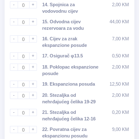
-
+
14.
Spojnica za
2,00
KM
vodovodnu cijev
-
+
15.
Odvodna cijev
44,00
KM
rezervoara za vodu
-
+
16.
Cijev za zrak
7,00
KM
ekspanzione posude
-
+
17.
Osigurač φ13.5
0,50
KM
-
+
18.
Poklopac ekspanzione
2,00
KM
posude
-
+
19.
Ekspanziona posuda
12,50
KM
-
+
20.
Stezaljka od
2,00
KM
nehrđajućeg čelika 19-29
-
+
21.
Stezaljka od
0,20
KM
nehrđajućeg čelika 12-16
-
+
22.
Povratna cijev za
9,00
KM
ekspanzionu posudu