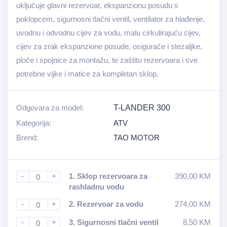
uključuje glavni rezervoar, ekspanzionu posudu s
poklopcem, sigurnosni tlačni ventil, ventilator za hlađenje,
uvodnu i odvodnu cijev za vodu, malu cirkulirajuću cijev,
cijev za zrak ekspanzione posude, osigurače i stezaljke,
ploče i spojnice za montažu, te zaštitu rezervoara i sve
potrebne vijke i matice za kompletan sklop.
Odgovara za model:
T-LANDER 300
Kategorija:
ATV
Brend:
TAO MOTOR
-
+
1.
Sklop rezervoara za
390,00
KM
rashladnu vodu
-
+
2.
Rezervoar za vodu
274,00
KM
-
+
3.
Sigurnosni tlačni ventil
8,50
KM