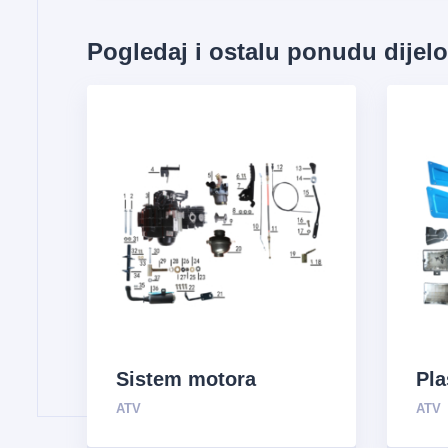
Pogledaj i ostalu ponudu dijel
Sistem motora
Pla
ATV
ATV