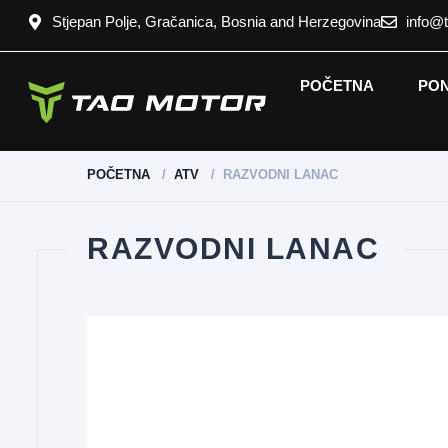
Stjepan Polje, Gračanica, Bosnia and Herzegovina
info@
POČETNA
PO
POČETNA
ATV
RAZVODNI LANAC
RAZVODNI LANAC