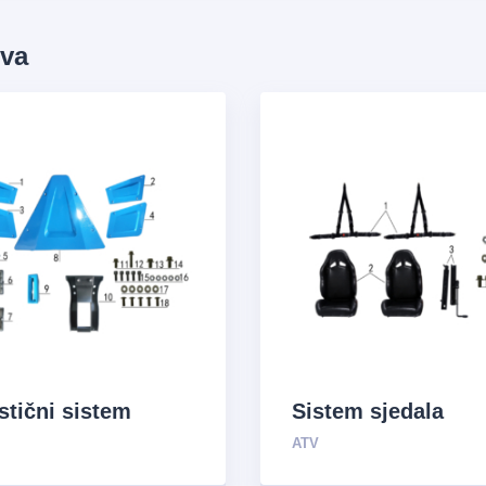
ova
stični sistem
Sistem sjedala
ATV