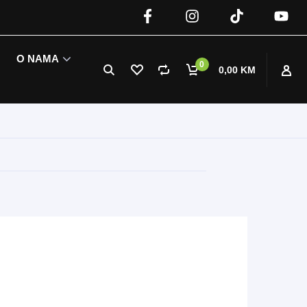
O NAMA
0
0,00 KM