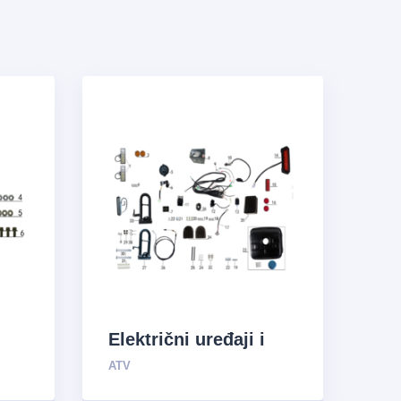
Električni uređaji i
sistem za opskrbu
ATV
uljem