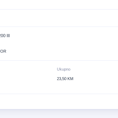
0 III
TOR
Ukupno
23,50
KM