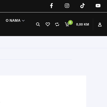
O NAMA
0
0,00 KM