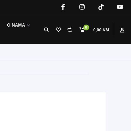
O NAMA
0
0,00 KM