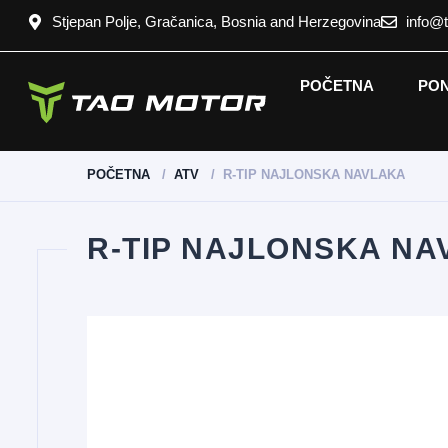
Stjepan Polje, Gračanica, Bosnia and Herzegovina
info@
POČETNA
PO
POČETNA
ATV
R-TIP NAJLONSKA NAVLAKA
R-TIP NAJLONSKA NA