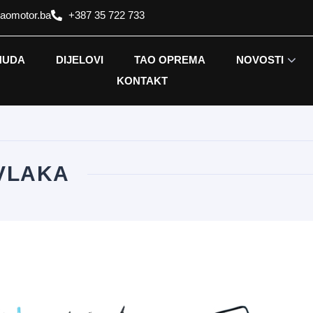
taomotor.ba
+387 35 722 733
NUDA
DIJELOVI
TAO OPREMA
NOVOSTI
KONTAKT
VLAKA