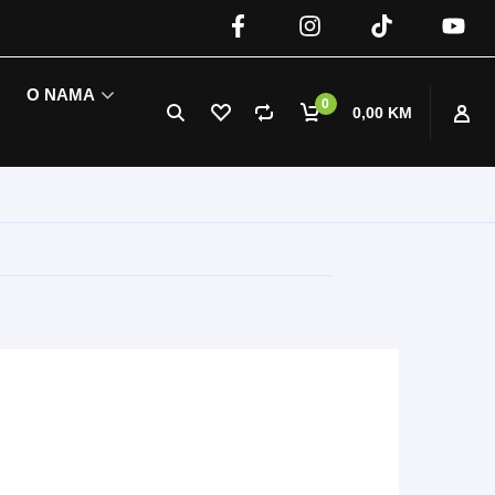
O NAMA
0
0,00 KM