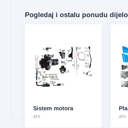
Pogledaj i ostalu ponudu dijel
Sistem motora
Pla
ATV
ATV