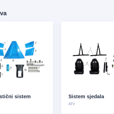
ova
stični sistem
Sistem sjedala
ATV