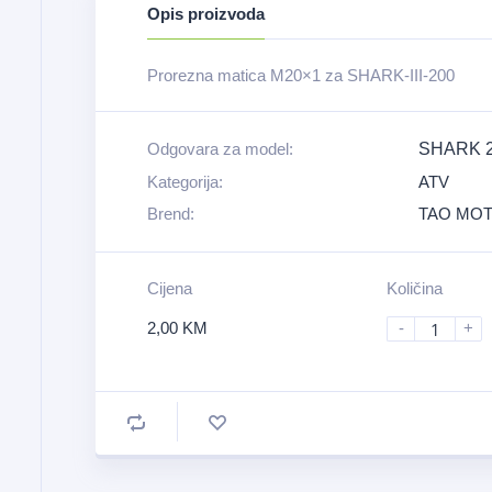
Opis proizvoda
Prorezna matica M20×1 za SHARK-III-200
Odgovara za model:
SHARK 20
Kategorija:
ATV
Brend:
TAO MO
Cijena
Količina
2,00
KM
-
+