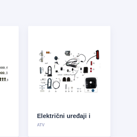
Električni uređaji i
sistem za opskrbu
ATV
uljem