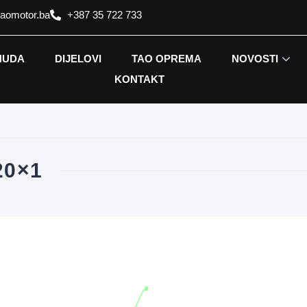
taomotor.ba
+387 35 722 733
NUDA
DIJELOVI
TAO OPREMA
NOVOSTI
KONTAKT
20×1