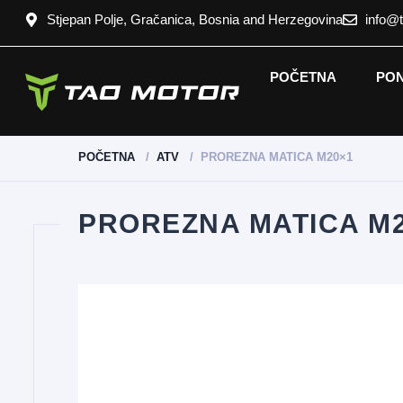
Stjepan Polje, Gračanica, Bosnia and Herzegovina
info@
POČETNA
PO
POČETNA
ATV
PROREZNA MATICA M20×1
PROREZNA MATICA M