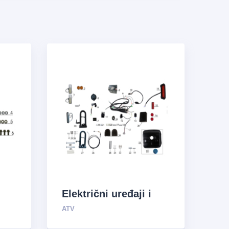
Električni uređaji i
sistem za opskrbu
ATV
uljem