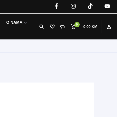
O NAMA
0
0,00 KM