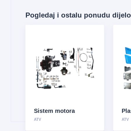
Pogledaj i ostalu ponudu dijel
Sistem motora
Pla
ATV
ATV