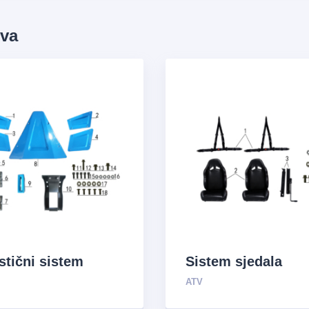
ova
stični sistem
Sistem sjedala
ATV