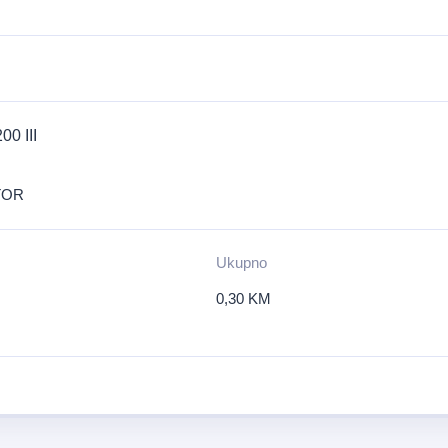
0 III
TOR
Ukupno
0,30
KM