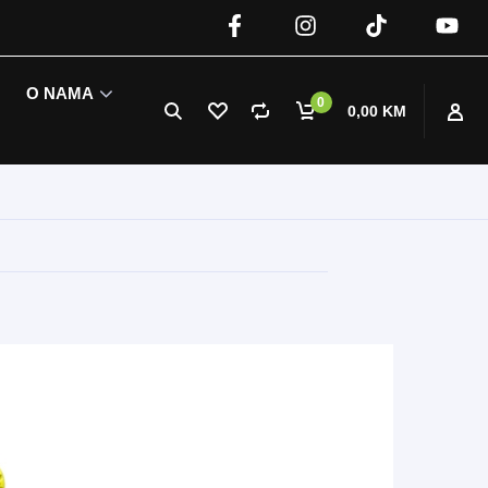
O NAMA
0
0,00 KM