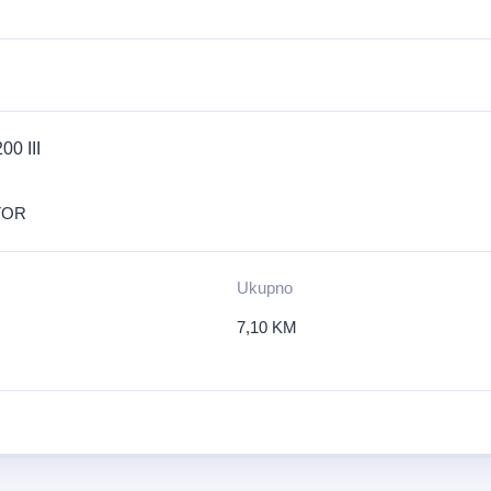
0 III
TOR
Ukupno
7,10
KM