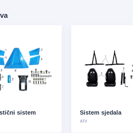
ova
stični sistem
Sistem sjedala
ATV