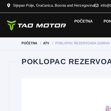
Stjepan Polje, Gračanica, Bosnia and Herzegovina
info@
POČETNA
PO
POČETNA
ATV
POKLOPAC REZERVOARA GORIVA
POKLOPAC REZERVOA