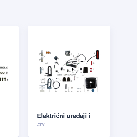
Električni uređaji i
sistem za opskrbu
ATV
uljem