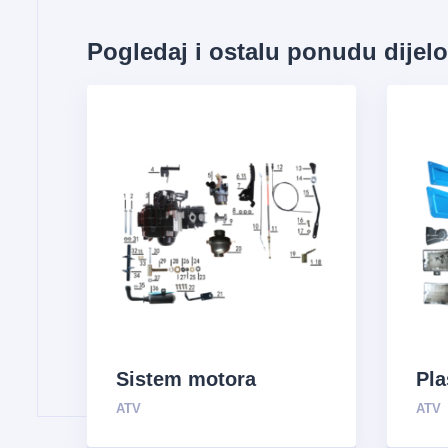
Pogledaj i ostalu ponudu dijel
Sistem motora
Pla
ATV
ATV