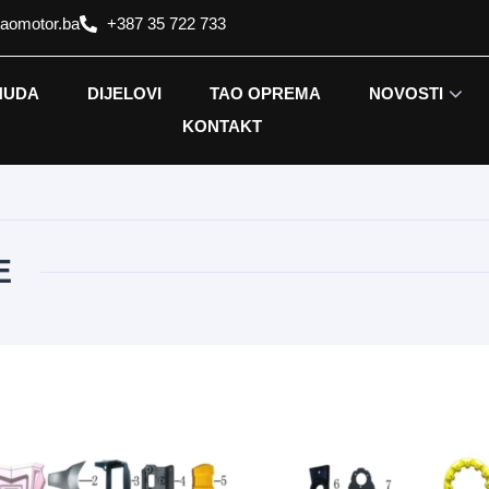
taomotor.ba
+387 35 722 733
NUDA
DIJELOVI
TAO OPREMA
NOVOSTI
KONTAKT
E