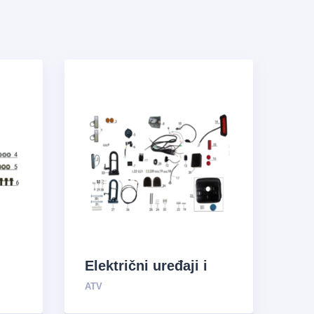
Električni uređaji i
sistem za opskrbu
ATV
uljem