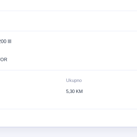
0 III
TOR
Ukupno
5,30
KM