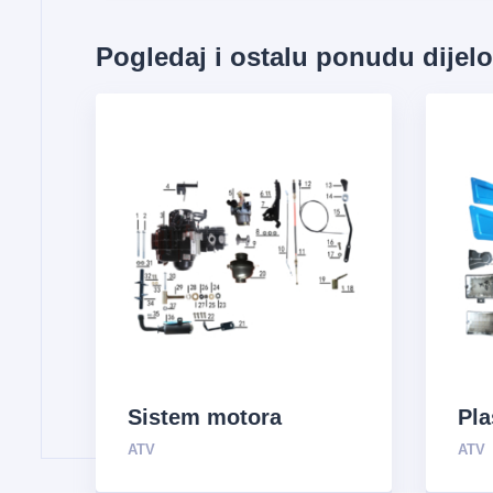
Pogledaj i ostalu ponudu dijel
Sistem motora
Pla
ATV
ATV