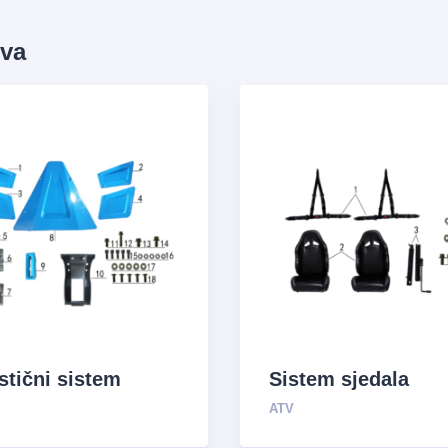
ova
stični sistem
Sistem sjedala
ATV