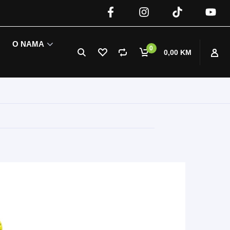
O NAMA
0
0,00 KM