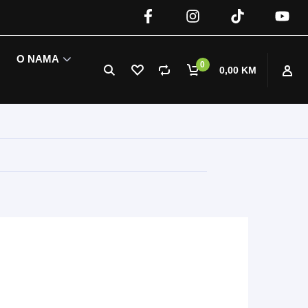
O NAMA
0
0,00 KM