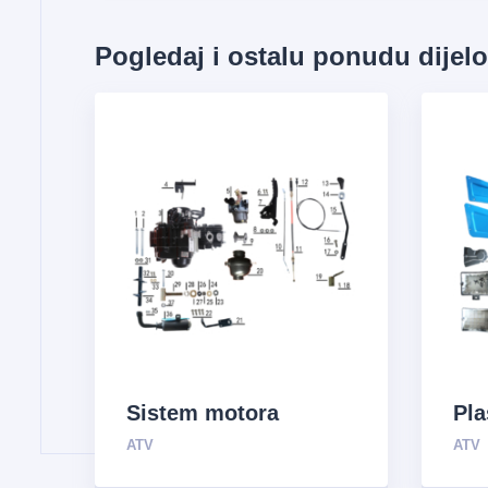
Pogledaj i ostalu ponudu dijel
Sistem motora
Pla
ATV
ATV