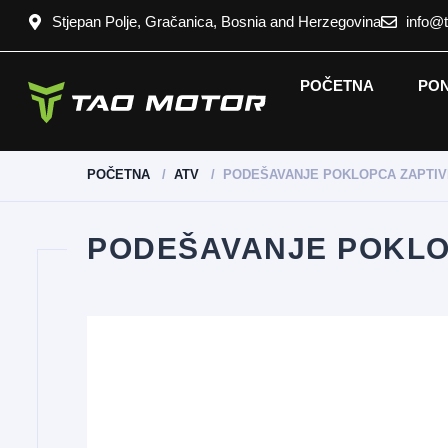
Stjepan Polje, Gračanica, Bosnia and Herzegovina
info@
POČETNA
PO
POČETNA
ATV
PODEŠAVANJE POKLOPCA ZAPTI
PODEŠAVANJE POKLO