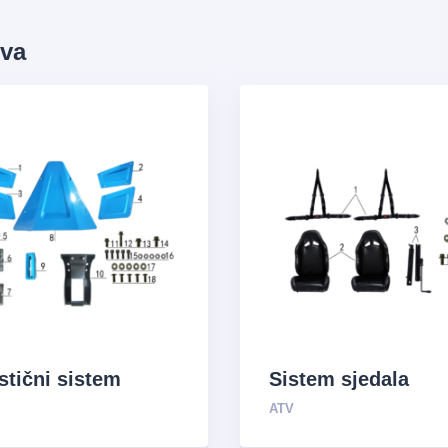
ova
stični sistem
Sistem sjedala
ATV