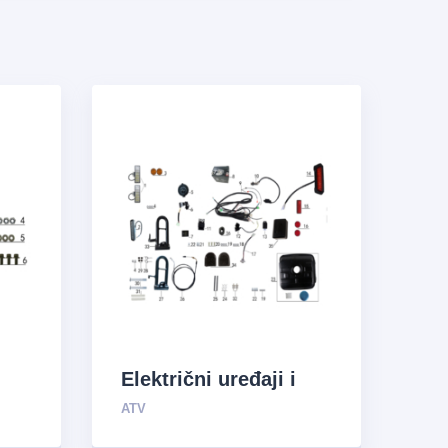
Električni uređaji i
sistem za opskrbu
ATV
uljem