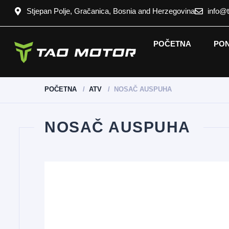
Stjepan Polje, Gračanica, Bosnia and Herzegovina
info@
POČETNA
PO
POČETNA
ATV
NOSAČ AUSPUHA
NOSAČ AUSPUHA