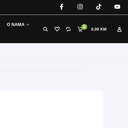
O NAMA
0
0,00 KM