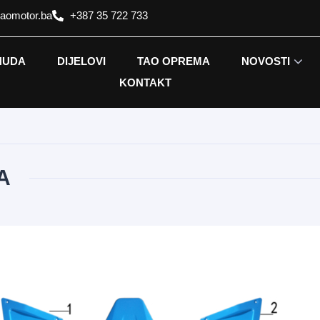
taomotor.ba
+387 35 722 733
NUDA
DIJELOVI
TAO OPREMA
NOVOSTI
KONTAKT
A