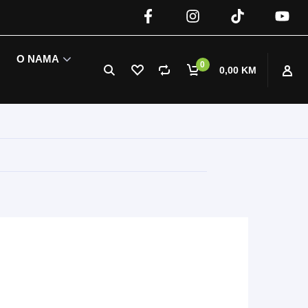
O NAMA
0
0,00 KM