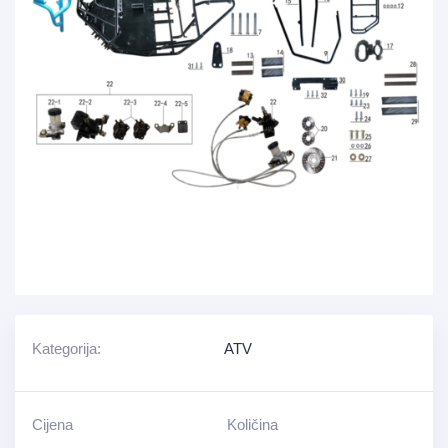
Kategorija:
ATV
Cijena
Količina