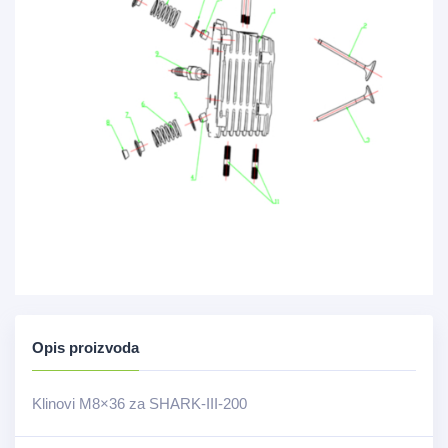
Opis proizvoda
Klinovi M8×36 za SHARK-III-200