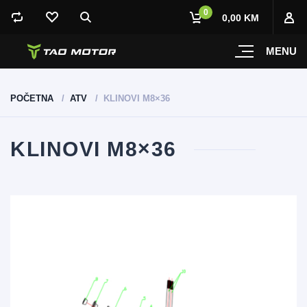
0
0,00 KM
MENU
POČETNA
ATV
KLINOVI M8×36
KLINOVI M8×36