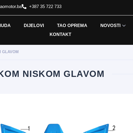
taomotor.ba
+387 35 722 733
NUDA
DIJELOVI
TAO OPREMA
NOVOSTI
KONTAKT
M GLAVOM
OKOM NISKOM GLAVOM