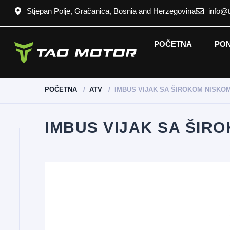
Stjepan Polje, Gračanica, Bosnia and Herzegovina
info@
POČETNA
PO
POČETNA
ATV
IMBUS VIJAK SA ŠIROKOM NISKO
IMBUS VIJAK SA ŠIR