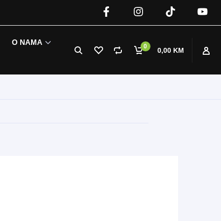
O NAMA
0
0,00 KM