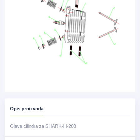
Opis proizvoda
Glava cilindra za SHARK-III-200