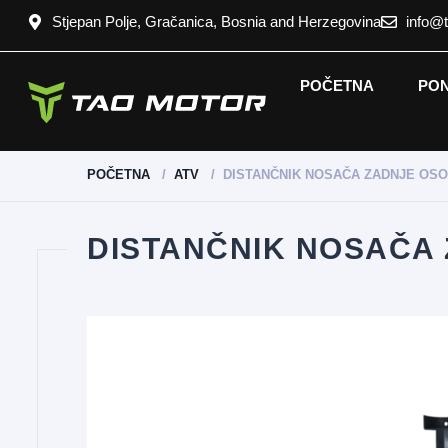
Stjepan Polje, Gračanica, Bosnia and Herzegovina
info@
POČETNA
PO
POČETNA
ATV
DISTANČNIK NOSAČA ZADNJE OSO
DISTANČNIK NOSAČA