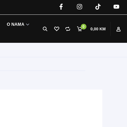
O NAMA
0
0,00 KM