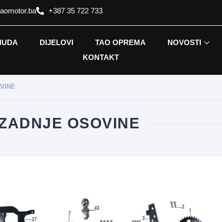
taomotor.ba
+387 35 722 733
NUDA
DIJELOVI
TAO OPREMA
NOVOSTI
KONTAKT
VINE
 ZADNJE OSOVINE