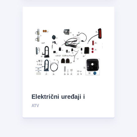
Električni uređaji i
sistem za opskrbu uljem
ATV