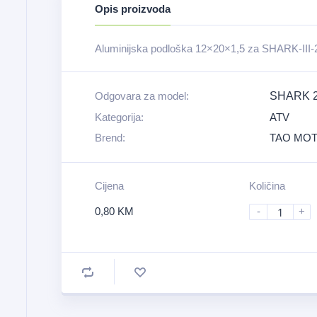
Opis proizvoda
Aluminijska podloška 12×20×1,5 za SHARK-III-
Odgovara za model:
SHARK 20
Kategorija:
ATV
Brend:
TAO MO
Cijena
Količina
0,80
KM
-
+