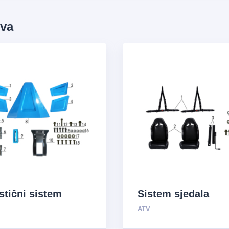
ova
stični sistem
Sistem sjedala
ATV