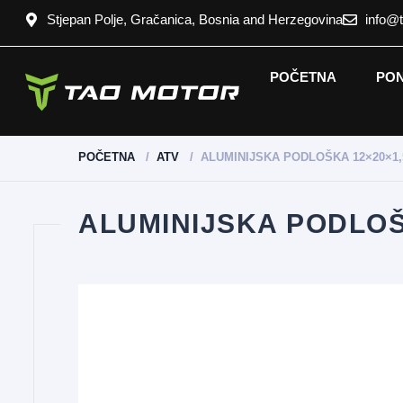
Stjepan Polje, Gračanica, Bosnia and Herzegovina
info@
POČETNA
PO
POČETNA
ATV
ALUMINIJSKA PODLOŠKA 12×20×1,
ALUMINIJSKA PODLOŠ