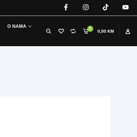
O NAMA
0
0,00 KM