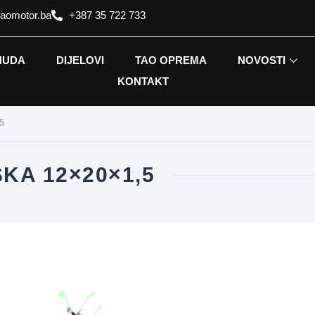
taomotor.ba
+387 35 722 733
NUDA
DIJELOVI
TAO OPREMA
NOVOSTI
KONTAKT
5
KA 12×20×1,5