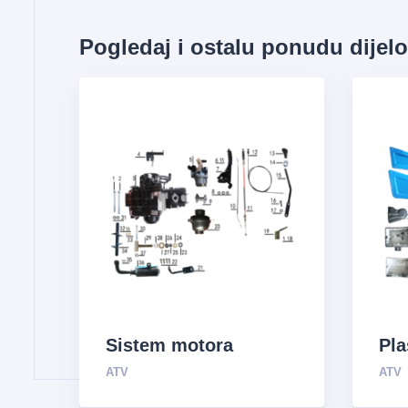
Pogledaj i ostalu ponudu dijel
Sistem motora
Pla
ATV
ATV