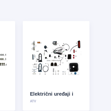
Električni uređaji i
sistem za opskrbu
ATV
uljem