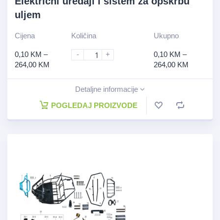
Električni uređaji i sistem za opskrbu
uljem
Cijena
Količina
Ukupno
0,10
KM
–
-
+
0,10
KM
–
264,00
KM
264,00
KM
Detaljne informacije
POGLEDAJ PROIZVODE