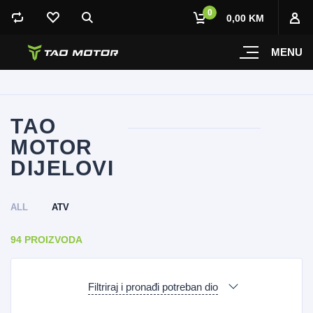
0
0,00 KM
MENU
TAO
MOTOR
DIJELOVI
ALL
ATV
94 PROIZVODA
Filtriraj i pronađi potreban dio