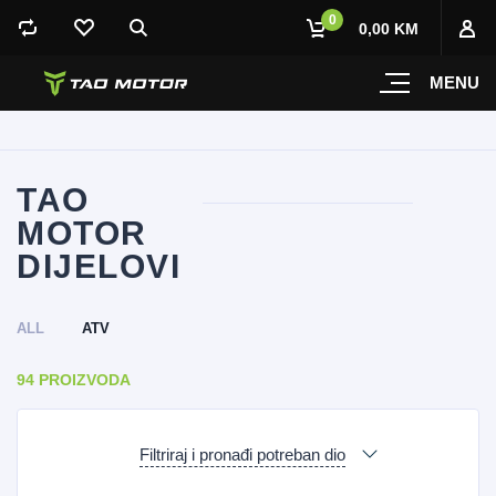
0
0,00 KM
MENU
TAO
MOTOR
DIJELOVI
ALL
ATV
94 PROIZVODA
Filtriraj i pronađi potreban dio