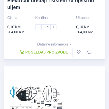
Električni uređaji i sistem za opskrbu
uljem
Cijena
Količina
Ukupno
0,10
KM
–
-
+
0,10
KM
–
264,00
KM
264,00
KM
Detaljne informacije
POGLEDAJ PROIZVODE