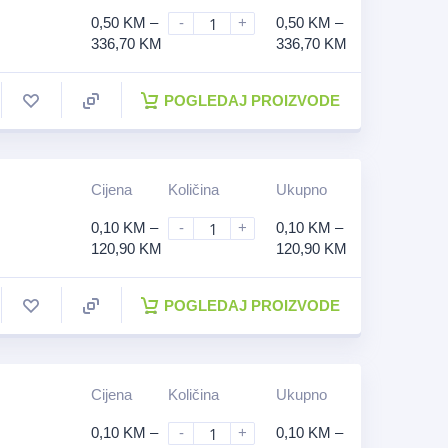
0,50
KM
–
-
+
0,50
KM
–
336,70
KM
336,70
KM
POGLEDAJ PROIZVODE
Cijena
Količina
Ukupno
0,10
KM
–
-
+
0,10
KM
–
120,90
KM
120,90
KM
POGLEDAJ PROIZVODE
Cijena
Količina
Ukupno
0,10
KM
–
-
+
0,10
KM
–