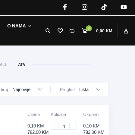
O NAMA
0
0,00 KM
ALL
ATV
Najnovije
Lista
tiraj
Pregled
Cijena
Količina
Ukupno
0,10
KM
–
-
+
0,10
KM
–
782,00
KM
782,00
KM