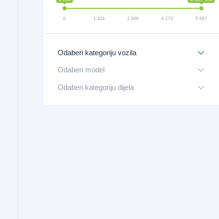
0
1 424
2 849
4 273
5 697
Odaberi kategoriju vozila
Odaberi model
Odaberi kategoriju dijela