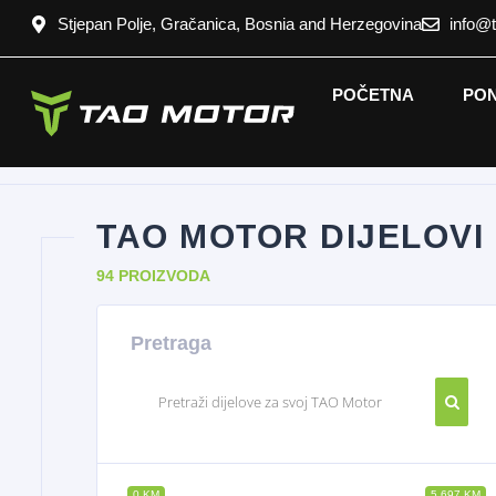
Stjepan Polje, Gračanica, Bosnia and Herzegovina
info@
POČETNA
PO
TAO MOTOR DIJELOVI
94 PROIZVODA
Pretraga
0 KM
5 697 KM