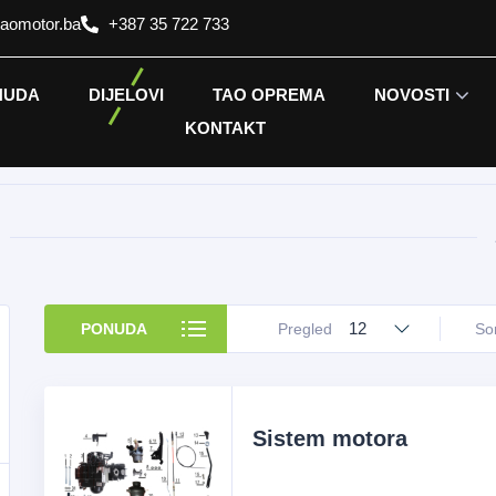
taomotor.ba
+387 35 722 733
NUDA
DIJELOVI
TAO OPREMA
NOVOSTI
KONTAKT
12
PONUDA
Pregled
Sor
Sistem motora