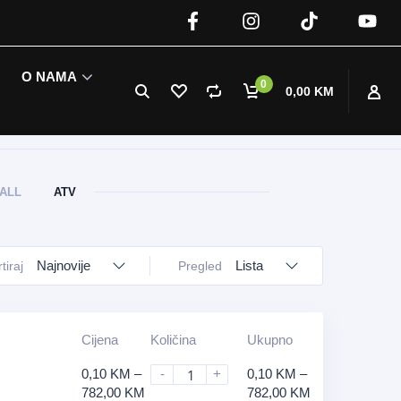
O NAMA
0
0,00 KM
ALL
ATV
Najnovije
Lista
tiraj
Pregled
Cijena
Količina
Ukupno
0,10
KM
–
-
+
0,10
KM
–
782,00
KM
782,00
KM