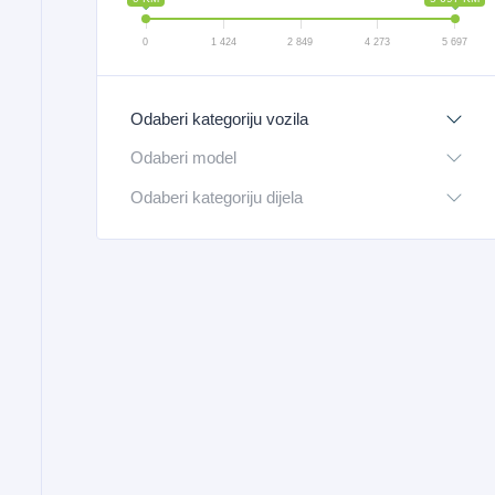
0
1 424
2 849
4 273
5 697
Odaberi kategoriju vozila
Odaberi model
Odaberi kategoriju dijela