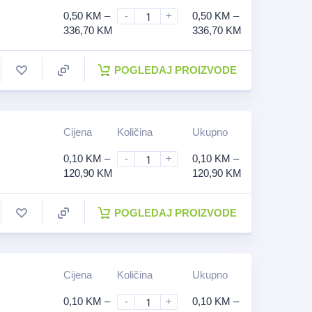
0,50
KM
–
-
+
0,50
KM
–
336,70
KM
336,70
KM
POGLEDAJ PROIZVODE
Cijena
Količina
Ukupno
0,10
KM
–
-
+
0,10
KM
–
120,90
KM
120,90
KM
POGLEDAJ PROIZVODE
Cijena
Količina
Ukupno
0,10
KM
–
-
+
0,10
KM
–