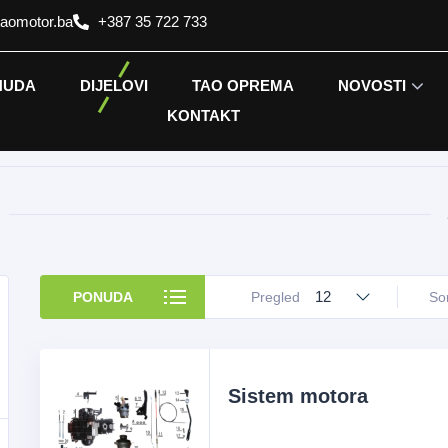
taomotor.ba
+387 35 722 733
NUDA
DIJELOVI
TAO OPREMA
NOVOSTI
KONTAKT
12
PONUDA
Pregled
Sor
Sistem motora