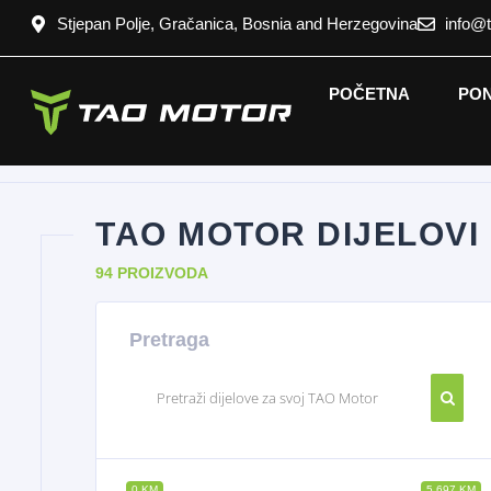
Stjepan Polje, Gračanica, Bosnia and Herzegovina
info@
POČETNA
PO
TAO MOTOR DIJELOVI
94 PROIZVODA
Pretraga
0 KM
5 697 KM